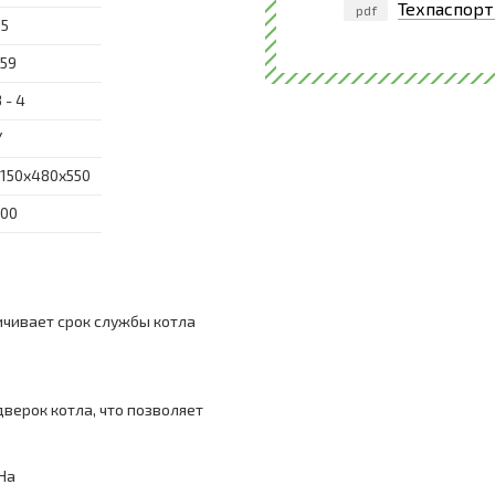
Техпаспорт 
pdf
55
159
 - 4
Y
1150x480x550
100
ичивает срок службы котла
верок котла, что позволяет
На