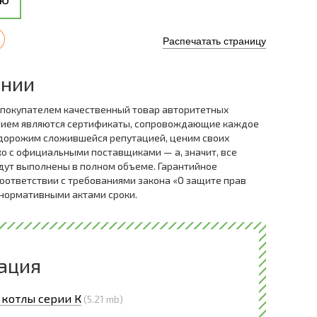
Распечатать страницу
ании
 покупателем качественный товар авторитетных
нием являются сертификаты, сопровождающие каждое
дорожим сложившейся репутацией, ценим своих
ко с официальными поставщиками — а, значит, все
дут выполнены в полном объеме. Гарантийное
оответствии с требованиями закона «О защите прав
 нормативными актами сроки.
ация
 котлы серии К
(5.21 mb)