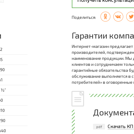
Поделиться:
и
Гарантии комп
Интернет-магазин предлагает
12
производителей, подтвержде
наименование продукции. Мы 
85
клиентов и сотрудничаем толь
190
гарантийные обязательства бу
обслуживание выполняется в с
41
потребителей» в оговоренные
1 ½”
60
Документ
310
290
Скачать КП
pdf
440