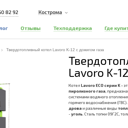
50 82 92
Кострома
лог
Отзывы
Техподдержка
Где купи
Твердотопливный котел Lavoro K-12 с дожигом газа
Твердотоп
Lavoro K-1
Котел
Lavoro ECO серии K -
эт
пиролизного газа
, предназн
системами водяного отопления
горячего водоснабжения (ГВС)
дрова
и различные виды
топл
-
уголь
. Сталь топки 09Г2С, то