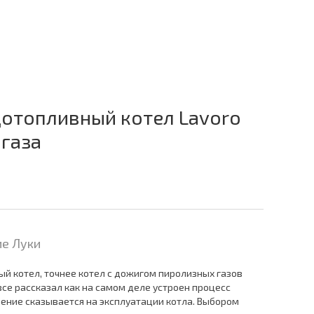
дотопливный котел Lavoro
 газа
е Луки
й котел, точнее котел с дожигом пиролизных газов
все рассказал как на самом деле устроен процесс
рение сказывается на эксплуатации котла. Выбором