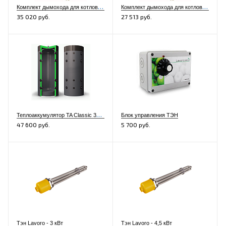
К
омплект дымохода для котлов L12-42, K12-32, XL12-32, LF12-42 LC12-32 (нерж./нерж.)
К
омплект дымохода для котлов L12-42, K12-32, XL12-32, LF12-42 LC12-32 (нерж./оц.)
35 020 руб.
27 513 руб.
Т
еплоаккумулятор TA Classic 300 литров
Блок управления ТЭН
47 600 руб.
5 700 руб.
Тэн Lavoro - 3 кВт
Тэн Lavoro - 4,5 кВт