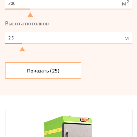
2
м
Высота потолков
м
Показать (
25
)