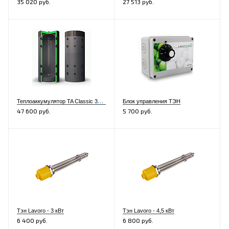
35 020 руб.
27 513 руб.
Т
еплоаккумулятор TA Classic 300 литров
Блок управления ТЭН
47 600 руб.
5 700 руб.
Тэн Lavoro - 3 кВт
Тэн Lavoro - 4,5 кВт
6 400 руб.
6 800 руб.