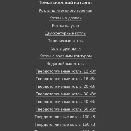
достигает 85%. Эти котлы имеют терморегуляторы и
Тематический каталог
надежные системы безопасности. Время от закладки
Котлы длительного горения
до другой может занимать до 12 часов.
Котлы на дровах
Отопление дома, основанное на твердотопливном
котле, экологически безопасно, просто и надежно.
Котлы на угле
Двухконтурные котлы
Пиролизные котлы
Котлы для дачи
Котлы с водяным контуром
Водогрейные котлы
Твердотопливные котлы 12 кВт
Твердотопливные котлы 16 кВт
Твердотопливные котлы 20 кВт
Твердотопливные котлы 30 кВт
Твердотопливные котлы 40 кВт
Твердотопливные котлы 50 кВт
Твердотопливные котлы 100 кВт
Твердотопливные котлы 150 кВт