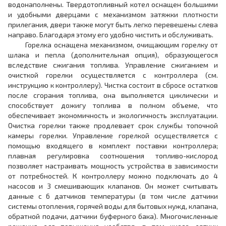
водонаполнены. Твердотопливный котел оснащен большими
и удобными дверцами с механизмом затяжки плотности
прилегания, двери также могут быть легко перевешены слева
направо. Благодаря этому его удобно чистить и обслуживать.
Горелка оснащена механизмом, очищающим горелку от
шлака и пепла (дополнительная опция), образующегося
вследствие сжигания топлива. Управление сжиганием и
очисткой горелки осуществляется с контроллера (см.
инструкцию к контроллеру). Чистка состоит в сбросе остатков
после сгорания топлива, она выполняется циклически и
способствует дожигу топлива в полном объеме, что
обеспечивает экономичность и экологичность эксплуатации.
Очистка горелки также продлевает срок службы топочной
камеры горелки. Управление горелкой осуществляется с
помощью входящего в комплект поставки контроллера;
плавная регулировка соотношения топливо-кислород
позволяет настраивать мощность устройства в зависимости
от потребностей. К контроллеру можно подключать до 4
насосов и 3 смешивающих клапанов. Он может считывать
данные с 6 датчиков температуры (в том числе датчики
системы отопления, горячей воды для бытовых нужд, клапана,
обратной подачи, датчики буферного бака). Многочисленные