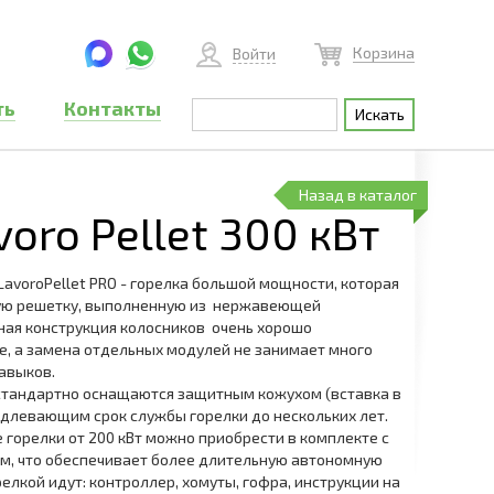
Корзина
Войти
ть
Контакты
Назад в каталог
voro Pellet 300 кВт
avoroPellet PRO - горелка большой мощности, которая
ую решетку, выполненную из нержавеющей
ная конструкция колосников очень хорошо
е, а замена отдельных модулей не занимает много
авыков.
стандартно оснащаются защитным кожухом (вставка в
одлевающим срок службы горелки до нескольких лет.
горелки от 200 кВт можно приобрести в комплекте с
м, что обеспечивает более длительную автономную
релкой идут: контроллер, хомуты, гофра, инструкции на