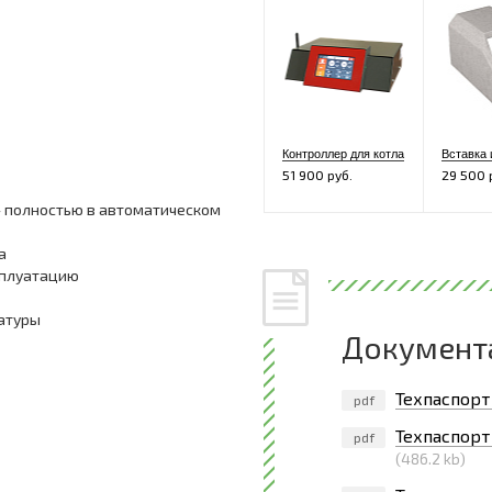
Контроллер для котла
51 900 руб.
29 500 
– полностью в автоматическом
а
сплуатацию
атуры
Документ
Техпаспорт
pdf
Техпаспорт
pdf
(486.2 kb)