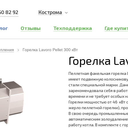
50 82 92
Кострома
лог
Отзывы
Техподдержка
Где купи
опления
Горелка Lavoro Pellet 300 кВт
Горелка La
Пеллетная факельная горелка L
имеет подвижную колосников
стали специальной марки. Дан
зарекомендовала себя в работ
времени и не требует особых н
Горелки мощностью от 46 кВт 
жерло пеллетной горелки), пр
В свою очередь промышленные 
автоматическим золоудаление
работу котла. В комплекте с го