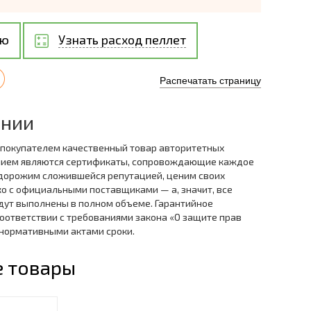
ию
Узнать расход пеллет
Распечатать страницу
ании
 покупателем качественный товар авторитетных
нием являются сертификаты, сопровождающие каждое
дорожим сложившейся репутацией, ценим своих
ко с официальными поставщиками — а, значит, все
дут выполнены в полном объеме. Гарантийное
оответствии с требованиями закона «О защите прав
 нормативными актами сроки.
 товары