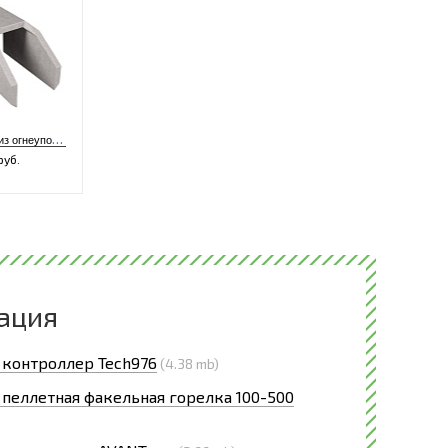
В
ставка из огнеупорного бетона 300 кВт
руб.
ация
 контроллер Tech976
(4.38 mb)
 пеллетная факельная горелка 100-500