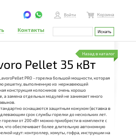
Корзина
Войти
ть
Контакты
Назад в каталог
oro Pellet 35 кВт
avoroPellet PRO - горелка большой мощности, которая
ую решетку, выполненную из нержавеющей
ная конструкция колосников очень хорошо
е, а замена отдельных модулей не занимает много
авыков.
стандартно оснащаются защитным кожухом (вставка в
одлевающим срок службы горелки до нескольких лет.
горелки от 200 кВт можно приобрести в комплекте с
м, что обеспечивает более длительную автономную
релкой идут: контроллер, хомуты, гофра, инструкции на