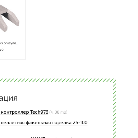
В
ставка из огнеупорного бетона 16-35 кВт
уб.
ация
 контроллер Tech976
(4.38 mb)
 пеллетная факельная горелка 25-100