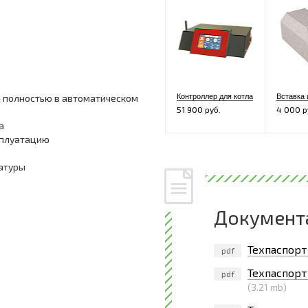
– полностью в автоматическом
Контроллер для котла
51 900 руб.
4 000 р
а
сплуатацию
атуры
Документ
Техпаспорт
pdf
Техпаспорт
pdf
(3.21 mb)