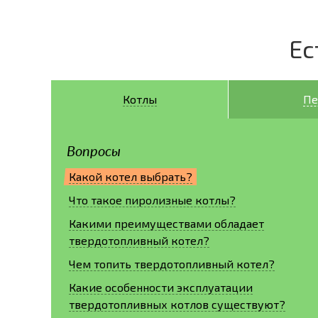
Ес
Котлы
Пе
Вопросы
Какой котел выбрать?
Что такое пиролизные котлы?
Какими преимуществами обладает
твердотопливный котел?
Чем топить твердотопливный котел?
Какие особенности эксплуатации
твердотопливных котлов существуют?