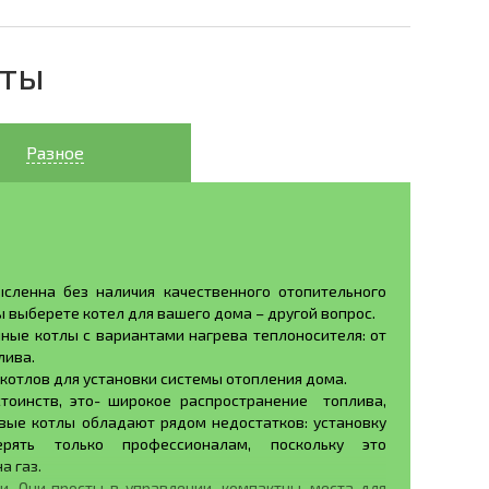
еты
Разное
сленна без наличия качественного отопительного
ы выберете котел для вашего дома – другой вопрос.
ные котлы с вариантами нагрева теплоносителя: от
лива.
отлов для установки системы отопления дома.
тоинств, это- широкое распространение топлива,
овые котлы обладают рядом недостатков: установку
ять только профессионалам, поскольку это
а газ.
. Они просты в управлении, компактны, места для