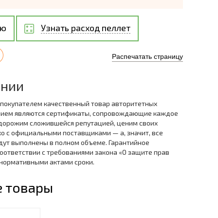
ию
Узнать расход пеллет
Распечатать страницу
ании
 покупателем качественный товар авторитетных
нием являются сертификаты, сопровождающие каждое
дорожим сложившейся репутацией, ценим своих
ко с официальными поставщиками — а, значит, все
дут выполнены в полном объеме. Гарантийное
оответствии с требованиями закона «О защите прав
 нормативными актами сроки.
 товары