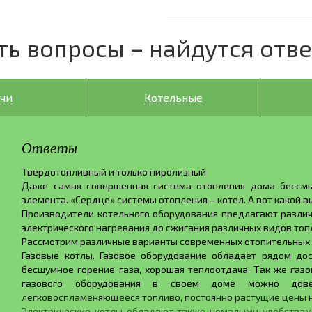
ть вопросы – найдутся отв
чи
Котельные
Ответы
Твердотопливный и только пиролизный
Даже самая совершенная система отопления дома бессмы
элемента. «Сердце» системы отопления – котел. А вот какой в
Производители котельного оборудования предлагают различ
электрического нагревания до сжигания различных видов топ
Рассмотрим различные варианты современных отопительных к
Газовые котлы. Газовое оборудование обладает рядом дос
бесшумное горение газа, хорошая теплоотдача. Так же газ
газового оборудования в своем доме можно довер
легковоспламеняющееся топливо, постоянно растущие цены н
Электрические котлы обладают также немалыми удобствами