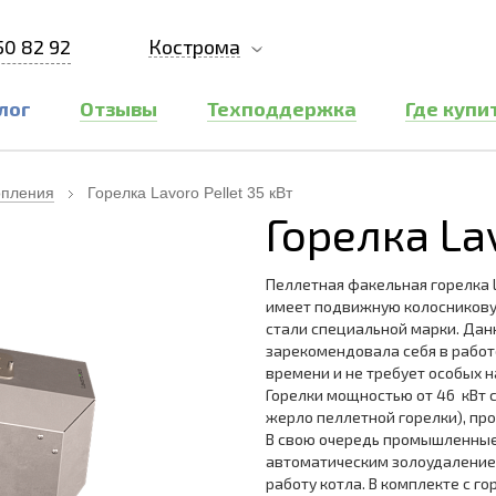
50 82 92
Кострома
лог
Отзывы
Техподдержка
Где купи
опления
Горелка Lavoro Pellet 35 кВт
Горелка Lav
Пеллетная факельная горелка L
имеет подвижную колосников
стали специальной марки. Дан
зарекомендовала себя в работ
времени и не требует особых н
Горелки мощностью от 46 кВт 
жерло пеллетной горелки), пр
В свою очередь промышленные 
автоматическим золоудаление
работу котла. В комплекте с го