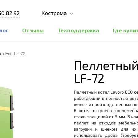
50 82 92
Кострома
лог
Отзывы
Техподдержка
Где купи
ro Eco LF-72
Пеллетный 
LF-72
Пеллетный котел Lavoro ECO с
работающий в полностью авт
жилых и производственных пом
В котел встроена современн
стали толщиной от 5 мм. В ка
пеллет из отходов мебельно
загрузки и шнеком для их
использовать дрова (требуе