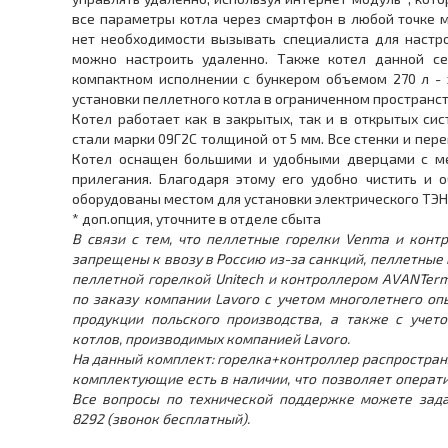
все параметры котла через смартфон в любой точке м
нет необходимости вызывать специалиста для настро
можно настроить удаленно. Также котел данной с
компактном исполнении с бункером объемом 270 л -
установки пеллетного котла в ограниченном пространст
Котел работает как в закрытых, так и в открытых си
стали марки 09Г2С толщиной от 5 мм. Все стенки и пер
Котел оснащен большими и удобными дверцами с ме
прилегания. Благодаря этому его удобно чистить и 
оборудованы местом для установки электрического ТЭН
* доп.опция, уточните в отделе сбыта
В связи с тем, что пеллетные горелки Venma и контр
запрещены к ввозу в Россию из-за санкций, пеллетные
пеллетной горелкой Unitech и контроллером AVANTer
по заказу компании Lavoro с учетом многолетнего оп
продукции польского производства, а также с учет
котлов, производимых компанией Lavoro.
На данный комплект: горелка+контроллер распространя
комплектующие есть в наличии, что позволяет операт
Все вопросы по технической поддержке можете зада
8292 (звонок бесплатный).