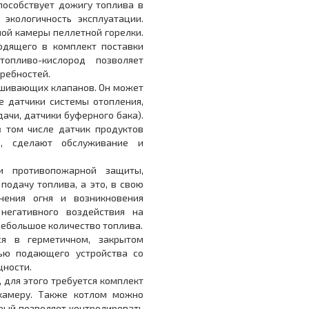
пособствует дожигу топлива в
экологичность эксплуатации.
ной камеры пеллетной горелки.
одящего в комплект поставки
топливо-кислород позволяет
требностей.
ешивающих клапанов. Он может
е датчики системы отопления,
ачи, датчики буферного бака).
 том числе датчик продуктов
нд, сделают обслуживание и
и противопожарной защиты,
подачу топлива, а это, в свою
нения огня и возникновения
негативного воздействия на
 небольшое количество топлива.
я в герметичном, закрытом
ью подающего устройства со
ности.
, для этого требуется комплект
 камеру. Также котлом можно
орый позволяет контролировать