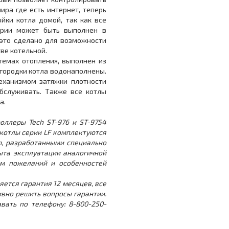
ира где есть интернет, теперь
йки котла домой, так как все
ерии может быть выполнен в
 это сделано для возможности
ве котельной.
стемах отопления, выполнен из
егородки котла водонаполнены.
ханизмом затяжки плотности
обслуживать. Также все котлы
а.
оллеры Tech ST-976 и ST-9754
 котлы серии LF комплектуются
m, разработанными специально
ыта эксплуатации аналогичной
ом пожеланий и особенностей
ется гарантия 12 месяцев, все
ивно решить вопросы гарантии.
вать по телефону: 8-800-250-