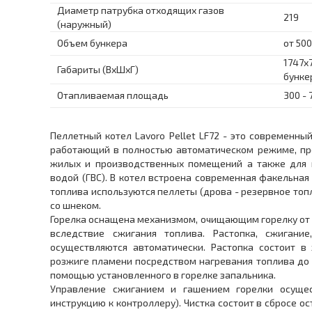
Диаметр патрубка отходящих газов
219
(наружный)
Объем бункера
от 500
1747x
Габариты (ВхШхГ)
бунке
Отапливаемая площадь
300 - 
Пеллетный котел Lavoro Pellet LF72 - это современны
работающий в полностью автоматическом режиме, пр
жилых и производственных помещений а также для н
водой (ГВС). В котел встроена современная факельная 
топлива используются пеллеты (дрова - резервное топ
со шнеком.
Горелка оснащена механизмом, очищающим горелку от 
вследствие сжигания топлива. Растопка, сжигание
осуществляются автоматически. Растопка состоит в
розжиге пламени посредством нагревания топлива до
помощью установленного в горелке запальника.
Управление сжиганием и гашением горелки осущест
инструкцию к контроллеру). Чистка состоит в сбросе о