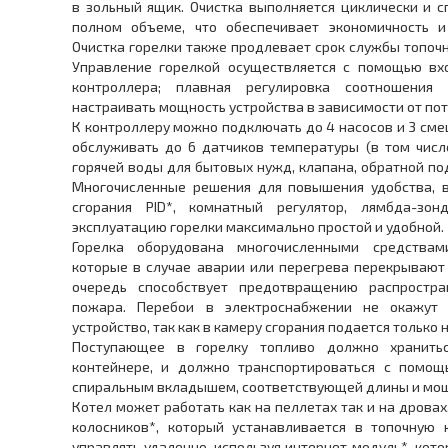
в зольный ящик. Очистка выполняется циклически и с
полном объеме, что обеспечивает экономичность и 
Очистка горелки также продлевает срок службы топоч
Управление горелкой осуществляется с помощью вх
контроллера; плавная регулировка соотношения 
настраивать мощность устройства в зависимости от по
К контроллеру можно подключать до 4 насосов и 3 см
обслуживать до 6 датчиков температуры (в том числ
горячей воды для бытовых нужд, клапана, обратной под
Многочисленные решения для повышения удобства, в
сгорания PID*, комнатный регулятор, лямбда-зо
эксплуатацию горелки максимально простой и удобной.
Горелка оборудована многочисленными средствам
которые в случае аварии или перегрева перекрывают 
очередь способствует предотвращению распростра
пожара. Перебои в электроснабжении не окажут 
устройство, так как в камеру сгорания подается только
Поступающее в горелку топливо должно хранитьс
контейнере, и должно транспортироваться с помощ
спиральным вкладышем, соответствующей длины и мощ
Котел может работать как на пеллетах так и на дровах
колосников*, который устанавливается в топочную
управлять удаленно, используя интернет модуль*, кот