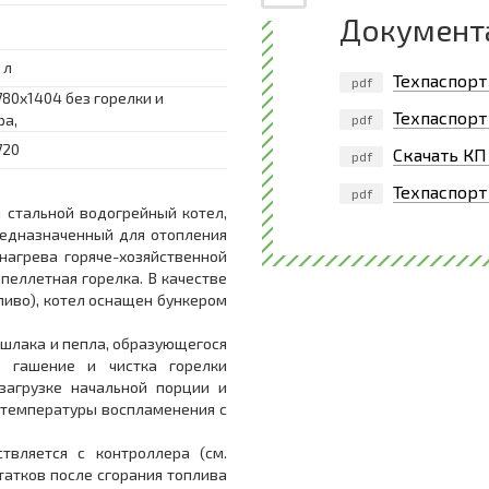
Документ
 л
Техпаспорт 
pdf
780x1404 без горелки и
Техпаспорт
ра,
pdf
720
Скачать КП
pdf
Техпаспорт
pdf
й стальной водогрейный котел,
едназначенный для отопления
агрева горяче-хозяйственной
пеллетная горелка. В качестве
ливо), котел оснащен бункером
шлака и пепла, образующегося
, гашение и чистка горелки
 загрузке начальной порции и
 температуры воспламенения с
вляется с контроллера (см.
статков после сгорания топлива