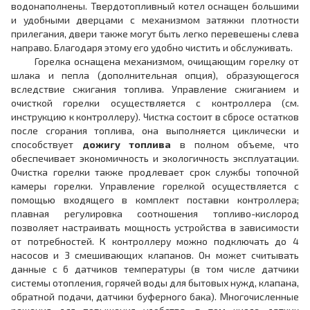
водонаполнены. Твердотопливный котел оснащен большими
и удобными дверцами с механизмом затяжки плотности
прилегания, двери также могут быть легко перевешены слева
направо. Благодаря этому его удобно чистить и обслуживать.
Горелка оснащена механизмом, очищающим горелку от
шлака и пепла (дополнительная опция), образующегося
вследствие сжигания топлива. Управление сжиганием и
очисткой горелки осуществляется с контроллера (см.
инструкцию к контроллеру). Чистка состоит в сбросе остатков
после сгорания топлива, она выполняется циклически и
способствует
дожигу топлива
в полном объеме, что
обеспечивает экономичность и экологичность эксплуатации.
Очистка горелки также продлевает срок службы топочной
камеры горелки. Управление горелкой осуществляется с
помощью входящего в комплект поставки контроллера;
плавная регулировка соотношения топливо-кислород
позволяет настраивать мощность устройства в зависимости
от потребностей. К контроллеру можно подключать до 4
насосов и 3 смешивающих клапанов. Он может считывать
данные с 6 датчиков температуры (в том числе датчики
системы отопления, горячей воды для бытовых нужд, клапана,
обратной подачи, датчики буферного бака). Многочисленные