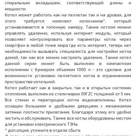
спиральным вкладышем, соответствующей длины и
мощности.
Котел может работать как на пеллетах так и на дровах, для
этого требуется комплект колосников*, который
устанавливается в топочную камеру. Также котлом можно
управлять удаленно, используя интернет модуль, который
позволяет контролировать все параметры котла через
смартфон в любой точке мира где есть интернет, теперь нет
необходимости вызывать специалиста для настройки котла
домой, так как все можно настроить удаленно. Также котел
данной серии может быть выполнен в компактном
исполнении с бункером объемом 1000 л - это сделано для
возможности установки пеллетного котла в ограниченном
пространстве котельной.
Котел работает как в закрытых, так и в открытых системах
отопления, выполнен из стали марки 09Г2С толщиной от 5 мм.
Все стенки и перегородки котла водонаполнены. Котел
оснащен большими и удобными дверцами с механизмом
затяжки плотности прилегания. Благодаря этому его удобно
чистить и обслуживать. Также все котлы оборудованы местом
для установки электрического ТЭНа.
* доп.опция, уточните в отделе сбыта