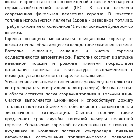
жилых и производственных помещений а также для нагрева
горяче-хозяйственной водой (ГВС). В котел встроена
современная факельная пеллетная горелка. В качестве
топлива используются пеллеты (дрова - резервное топливо,
требуется комплект колосников*), котел оснащен бункером со
шнеком.
Горелка оснащена механизмом, очищающим горелку от
шлака и пепла, образующегося вследствие сжигания топлива.
Растопка, сжигание, гашение и чистка горелки
осуществляются автоматически. Растопка состоит в загрузке
начальной порции и розжиге пламени посредством
нагревания топлива до температуры воспламенения с
помощью установленного в горелке запальника.
Управление сжиганием и гашением горелки осуществляется с
контроллера (см. инструкцию к контроллеру). Чистка состоит
в сбросе остатков после сгорания топлива в зольный ящик.
Очистка выполняется циклически и способствует дожигу
топлива в полном объеме, что обеспечивает экономичность и
экологичность эксплуатации. Очистка горелки также
продлевает срок службы топочной камеры пеллетной
горелки. Управление горелкой осуществляется с помощью
входящего в комплект поставки контроллера; плавная
регулировка соотношения топливо-кислород позволяет