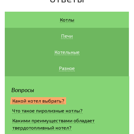
Котлы
Печи
Котельные
Разное
Вопросы
Какой котел выбрать?
Что такое пиролизные котлы?
Какими преимуществами обладает
твердотопливный котел?