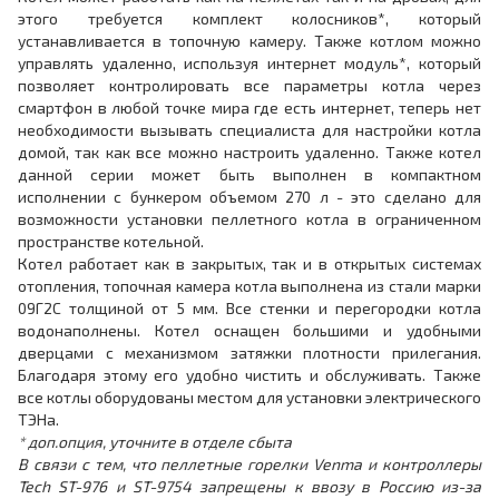
этого требуется комплект колосников*, который
устанавливается в топочную камеру. Также котлом можно
управлять удаленно, используя интернет модуль*, который
позволяет контролировать все параметры котла через
смартфон в любой точке мира где есть интернет, теперь нет
необходимости вызывать специалиста для настройки котла
домой, так как все можно настроить удаленно. Также котел
данной серии может быть выполнен в компактном
исполнении с бункером объемом 270 л - это сделано для
возможности установки пеллетного котла в ограниченном
пространстве котельной.
Котел работает как в закрытых, так и в открытых системах
отопления, топочная камера котла выполнена из стали марки
09Г2С толщиной от 5 мм. Все стенки и перегородки котла
водонаполнены. Котел оснащен большими и удобными
дверцами с механизмом затяжки плотности прилегания.
Благодаря этому его удобно чистить и обслуживать. Также
все котлы оборудованы местом для установки электрического
ТЭНа.
* доп.опция, уточните в отделе сбыта
В связи с тем, что пеллетные горелки Venma и контроллеры
Tech ST-976 и ST-9754 запрещены к ввозу в Россию из-за