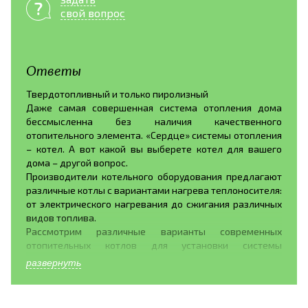
свой вопрос
Ответы
Твердотопливный и только пиролизный
Даже самая совершенная система отопления дома
бессмысленна без наличия качественного
отопительного элемента. «Сердце» системы отопления
– котел. А вот какой вы выберете котел для вашего
дома – другой вопрос.
Производители котельного оборудования предлагают
различные котлы с вариантами нагрева теплоносителя:
от электрического нагревания до сжигания различных
видов топлива.
Рассмотрим различные варианты современных
отопительных котлов для установки системы
отопления дома.
развернуть
Газовые котлы. Газовое оборудование обладает рядом
достоинств, это- широкое распространение топлива,
бесшумное горение газа, хорошая теплоотдача. Так же