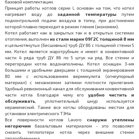
базовой комплектации.
Принцип работы котлов серии L основан на том, что котел
нагревает воду до
заданной температуры
путем
подконтрольной подачи воздуха в топку, при достижении
которой плавно переходит в режим тления (экономии).
Котел работает как в закрытых так и в открытых системах
отопления, выполнен
из стали марки 09Г2С толщиной 8 мм
и цельнотянутых (бесшовных) труб ДУ 86 с толщиной стенки 5
мм. Котел является жаротрубным и имеет в конвективной
части 4 ряда труб ДУ 86 по 5 штук на ряд. Все стенки и
перегородки котла водонаполнены. Котел оснащен 3-мя
большими и удобными дверцами с толщиной экранирования
80 мм с использованием вермикулита (огнеупорный
материал) с механизмом затяжки плотности прилегания.
Удобный ревизионный канал для обслуживания конвективной
части котла благодаря чему его
удобно чистить и
обслуживать
, уплотнительный шнур используется
керамический. Также все котлы оборудованы местом для
установки электрического ТЭНа
Все поверхности котлов Lavoro
снаружи утеплены
негорючим
базальтовым материалом - это позволяет
снизить теплопотери котла через внешние стенки
теплообменника.