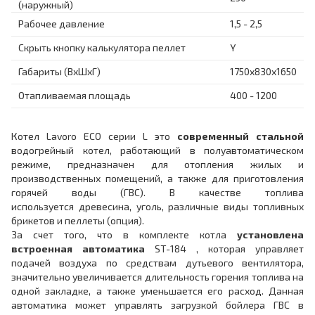
(наружный)
Рабочее давление
1,5 - 2,5
Скрыть кнопку калькулятора пеллет
Y
Габариты (ВхШхГ)
1750x830x1650
Отапливаемая площадь
400 - 1200
Котел Lavoro ECO серии L это
современный стальной
водогрейный котел, работающий в полуавтоматическом
режиме, предназначен для отопления жилых и
производственных помещений, а также для приготовления
горячей воды (ГВС). В качестве топлива
используется древесина, уголь, различные виды топливных
брикетов и пеллеты (опция).
За счет того, что в комплекте котла
установлена
встроенная автоматика
ST-184 , которая управляет
подачей воздуха по средствам дутьевого вентилятора,
значительно увеличивается длительность горения топлива на
одной закладке, а также уменьшается его расход. Данная
автоматика может управлять загрузкой бойлера ГВС в