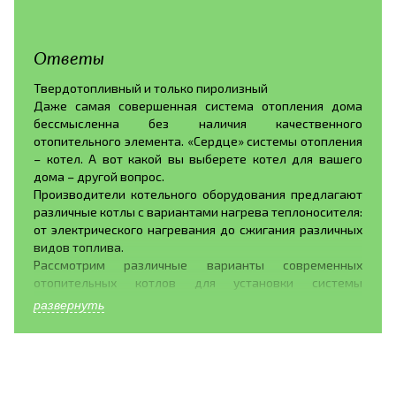
Ответы
Твердотопливный и только пиролизный
Даже самая совершенная система отопления дома
бессмысленна без наличия качественного
отопительного элемента. «Сердце» системы отопления
– котел. А вот какой вы выберете котел для вашего
дома – другой вопрос.
Производители котельного оборудования предлагают
различные котлы с вариантами нагрева теплоносителя:
от электрического нагревания до сжигания различных
видов топлива.
Рассмотрим различные варианты современных
отопительных котлов для установки системы
отопления дома.
развернуть
Газовые котлы. Газовое оборудование обладает рядом
достоинств, это- широкое распространение топлива,
бесшумное горение газа, хорошая теплоотдача. Так же
газовые котлы обладают рядом недостатков:
установку газового оборудования в своем доме можно