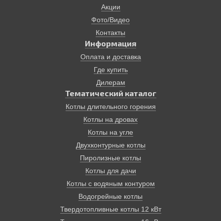
жидкотопливные котлы являются достаточно
Акции
специфическим отопительным оборудованием.
Фото/Видео
Наконец, котлы твердотопливные. Котлы на твердом
топливе также не предназначены для установки в
Контакты
квартирах. Тем не менее подобный котел может стать
Информация
решением множества проблем. Так, он работает без
Оплата и доставка
подключения электроэнергии!, на самом доступном
Где купить
виде топлива в нашей стране – дровах. КПД
современных твердотопливных пиролизных котлов
Дилерам
достигает 85%. Эти котлы имеют терморегуляторы и
Тематический каталог
надежные системы безопасности. Время от закладки
Котлы длительного горения
до другой может занимать до 12 часов.
Котлы на дровах
Отопление дома, основанное на твердотопливном
котле, экологически безопасно, просто и надежно.
Котлы на угле
Двухконтурные котлы
Пиролизные котлы
Котлы для дачи
Котлы с водяным контуром
Водогрейные котлы
Твердотопливные котлы 12 кВт