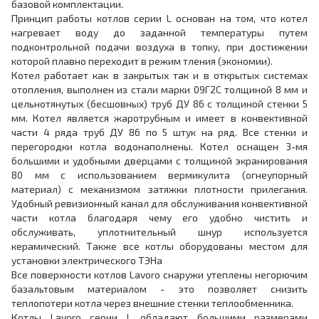
базовой комплектации.
Принцип работы котлов серии L основан на том, что котел
нагревает воду до заданной температуры путем
подконтрольной подачи воздуха в топку, при достижении
которой плавно переходит в режим тления (экономии).
Котел работает как в закрытых так и в открытых системах
отопления, выполнен из стали марки 09Г2С толщиной 8 мм и
цельнотянутых (бесшовных) труб ДУ 86 с толщиной стенки 5
мм. Котел является жаротрубным и имеет в конвективной
части 4 ряда труб ДУ 86 по 5 штук на ряд. Все стенки и
перегородки котла водонаполнены. Котел оснащен 3-мя
большими и удобными дверцами с толщиной экранирования
80 мм с использованием вермикулита (огнеупорный
материал) с механизмом затяжки плотности прилегания.
Удобный ревизионный канал для обслуживания конвективной
части котла благодаря чему его удобно чистить и
обслуживать, уплотнительный шнур используется
керамический. Также все котлы оборудованы местом для
установки электрического ТЭНа
Все поверхности котлов Lavoro снаружи утеплены негорючим
базальтовым материалом - это позволяет снизить
теплопотери котла через внешние стенки теплообменника.
Котлы Lavoro серии L обладают большими размерами