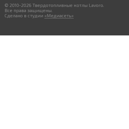
© 2010-2026
Твердотопливные котлы Lavoro.
Все права защищены.
Сделано в студии
«Медиасеть»