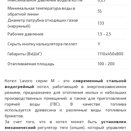
Минимальная температура воды в
55
обратной линии
Диаметр патрубка отходящих газов
133
(наружный)
Рабочее давление
1,5 - 2,5
Скрыть кнопку калькулятора пеллет
Y
Габариты (ВхШхГ)
1110x450x800
Отапливаемая площадь
100 - 200
Котел Lavoro серии M - это
современный стальной
водогрейный
котел, работающий в энергонезависимом
режиме, предназначен для отопления жилых и небольших
производственных помещений, а также для приготовления
горячей воды (ГВС). В качестве топлива
используется древесина и различные виды топливных
брикетов.
За счет того, что в котел может быть
установлен
механический
регулятор тяги (опция), который управляет