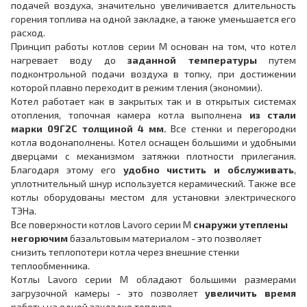
подачей воздуха, значительно увеличивается длительность
горения топлива на одной закладке, а также уменьшается его
расход.
Принцип работы котлов серии M основан на том, что котел
нагревает воду до
заданной температуры
путем
подконтрольной подачи воздуха в топку, при достижении
которой плавно переходит в режим тления (экономии).
Котел работает как в закрытых так и в открытых системах
отопления, топочная камера котла выполнена
из стали
марки 09Г2С толщиной 4 мм.
Все стенки и перегородки
котла водонаполнены. Котел оснащен большими и удобными
дверцами с механизмом затяжки плотности прилегания.
Благодаря этому его
удобно чистить и обслуживать
,
уплотнительный шнур используется керамический. Также все
котлы оборудованы местом для установки электрического
ТЭНа.
Все поверхности котлов Lavoro серии М
снаружи утеплены
негорючим
базальтовым материалом - это позволяет
снизить теплопотери котла через внешние стенки
теплообменника.
Котлы Lavoro серии M обладают большими размерами
загрузочной камеры - это позволяет
увеличить время
работы на одной закладке топлива.