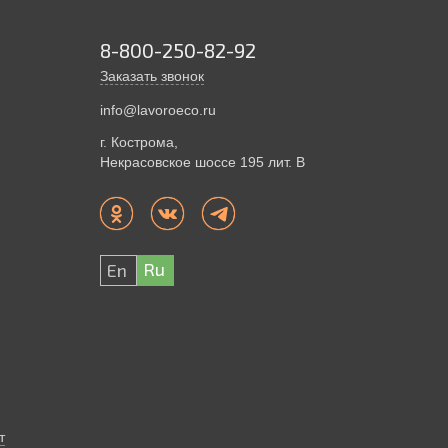
огически безопасно, просто и надежно.
8-800-250-82-92
Заказать звонок
info@lavoroeco.ru
г. Кострома,
Некрасовское шоссе 195 лит. В
Ru
En
т