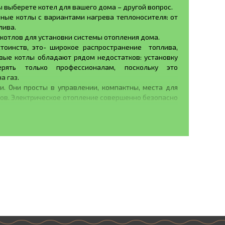
ы выберете котел для вашего дома – другой вопрос.
ные котлы с вариантами нагрева теплоносителя: от
лива.
отлов для установки системы отопления дома.
тоинств, это- широкое распространение топлива,
овые котлы обладают рядом недостатков: установку
ять только профессионалам, поскольку это
а газ.
. Они просты в управлении, компактны, места для
дов. Электрическое отопление совершенно безопасно
ои минусы. Во-первых, это дороговизна ресурса. Во-
ые перебои с подачей электроэнергии, которые могут
новка электрического котла обойдется недешево и
ьку для установки в квартирах не приспособлены.
тельно недешевое, имеет характерный запах. Такой
оплива даже для небольшого помещения достаточно
 специфическим отопительным оборудованием.
также не предназначены для установки в квартирах.
ства проблем. Так, он работает без подключения
 стране – дровах. КПД современных твердотопливных
егуляторы и надежные системы безопасности. Время