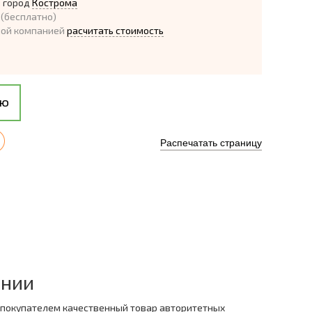
 город
Кострома
(бесплатно)
ной компанией
расчитать стоимость
ию
Распечатать страницу
ании
 покупателем качественный товар авторитетных