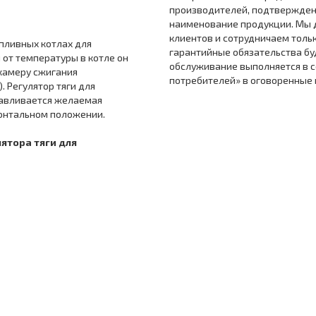
производителей, подтвержде
наименование продукции. Мы 
клиентов и сотрудничаем толь
опливных котлах для
гарантийные обязательства бу
 от температуры в котле он
обслуживание выполняется в с
 камеру сжигания
потребителей» в оговоренные
. Регулятор тяги для
навливается желаемая
зонтальном положении.
ятора тяги для