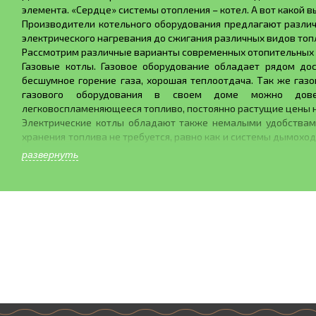
элемента. «Сердце» системы отопления – котел. А вот какой в
Производители котельного оборудования предлагают различ
электрического нагревания до сжигания различных видов топ
Рассмотрим различные варианты современных отопительных к
Газовые котлы. Газовое оборудование обладает рядом дос
бесшумное горение газа, хорошая теплоотдача. Так же газ
газового оборудования в своем доме можно довер
легковоспламеняющееся топливо, постоянно растущие цены н
Электрические котлы обладают также немалыми удобствами
хранения топлива не требуется, равно как и системы дымохо
для окружающей среды. Но и у электрических котлов есть св
развернуть
вторых, электричество есть не везде, где-то случаются част
негативно сказаться на оборудовании. Одним словом, уста
подходит не для всех регионов.
Котлы жидкотопливные подходят только для домов, поскол
Жидкое топливо для таких котлов – дизельное. Оно сравни
котел размещают обычно в отдельном помещении. Расход т
велик, поэтому жидкотопливные котлы являются достаточно
Наконец, котлы твердотопливные. Котлы на твердом топливе 
Тем не менее подобный котел может стать решением множе
электроэнергии!, на самом доступном виде топлива в нашей
пиролизных котлов достигает 85%. Эти котлы имеют термор