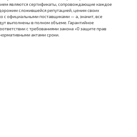
нием являются сертификаты, сопровождающие каждое
дорожим сложившейся репутацией, ценим своих
ко с официальными поставщиками — а, значит, все
дут выполнены в полном объеме. Гарантийное
оответствии с требованиями закона «О защите прав
 нормативными актами сроки.