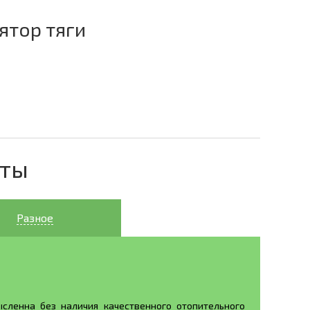
ятор тяги
еты
Разное
сленна без наличия качественного отопительного