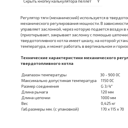
Скрыть кнопку калькулятора пеллет
Y
Регулятор тяги (механический) используется в твердот
механического регулирования мощности. В зависимости
управляет заслонкой, через которую подается воздух в
(приоткрывает, закрывает заслонку с помощью цепочки)
твердотопливного котла имеет шкалу, на которой уста
температура, и может работать в вертикальном и гори
Технические характеристики механического регул
твердотопливного котла
Диапазон температуры
30 - 900 0С
Максимально допустимая температура
1150 0С
Размер соединения
G 3/4"
Длина рычага
120 мм
Длина цепочки
1000 мм
Вес
0,425 кг
Габ.размеры мм. (с упаковкой)
170 х 115 х 70