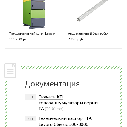
Т
вердотопливный котел Lavoro Eco L-52
Анод магниевый без пробки
199 200 руб.
2 150 руб.
Документация
Скачать КП
pdf
теплоаккумуляторы серии
ТА
(20.41 mb)
Технический паспорт ТА
pdf
Lavoro Classic 300-3000